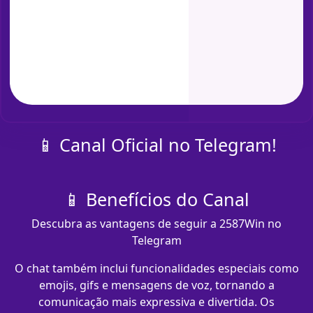
📱 Canal Oficial no Telegram!
📱 Benefícios do Canal
Descubra as vantagens de seguir a 2587Win no
Telegram
O chat também inclui funcionalidades especiais como
emojis, gifs e mensagens de voz, tornando a
comunicação mais expressiva e divertida. Os