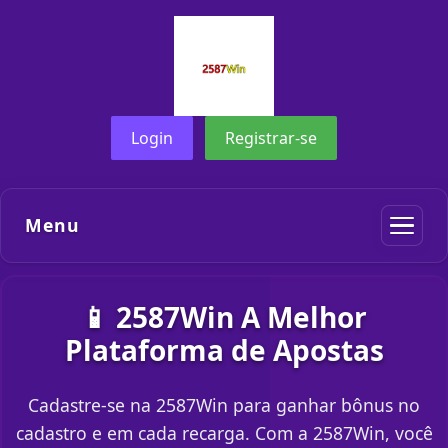
Login
Registrar-se
Menu
📱 2587Win A Melhor
Plataforma de Apostas
Cadastre-se na 2587Win para ganhar bônus no
cadastro e em cada recarga. Com a 2587Win, você