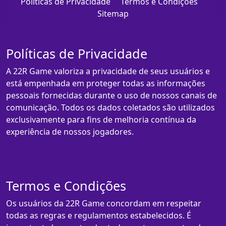
Políticas de Privacidade
Termos e Condições
Sitemap
Políticas de Privacidade
A 22R Game valoriza a privacidade de seus usuários e
está empenhada em proteger todas as informações
pessoais fornecidas durante o uso de nossos canais de
comunicação. Todos os dados coletados são utilizados
exclusivamente para fins de melhoria contínua da
experiência de nossos jogadores.
Termos e Condições
Os usuários da 22R Game concordam em respeitar
todas as regras e regulamentos estabelecidos. É