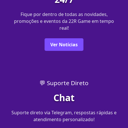
Fique por dentro de todas as novidades,
promoções e eventos da 22R Game em tempo
real!
Ver Notícias
💬 Suporte Direto
Chat
Suporte direto via Telegram, respostas rápidas e
atendimento personalizado!