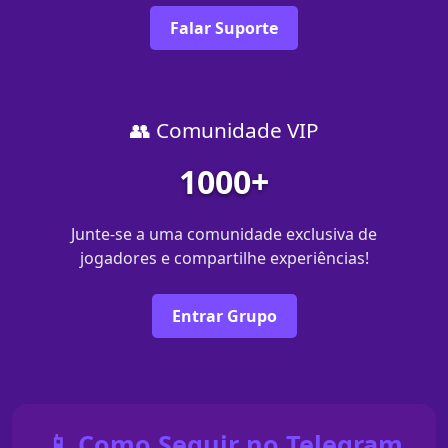
Falar Suporte
👥 Comunidade VIP
1000+
Junte-se a uma comunidade exclusiva de
jogadores e compartilhe experiências!
Entrar Grupo
📱 Como Seguir no Telegram