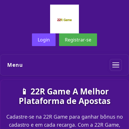
Login
Registrar-se
Menu
📱 22R Game A Melhor
Plataforma de Apostas
Cadastre-se na 22R Game para ganhar bônus no
cadastro e em cada recarga. Com a 22R Game,