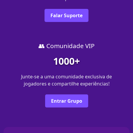
Falar Suporte
👥 Comunidade VIP
1000+
Junte-se a uma comunidade exclusiva de
jogadores e compartilhe experiências!
Entrar Grupo