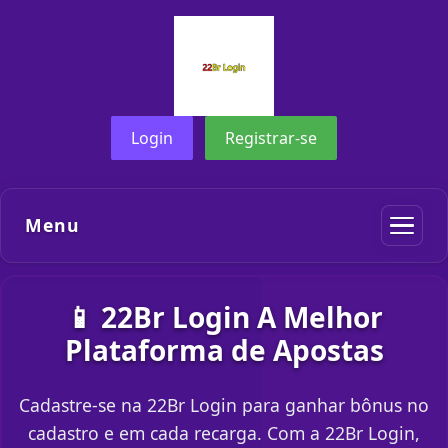
Login
Registrar-se
Menu
📱 22Br Login A Melhor
Plataforma de Apostas
Cadastre-se na 22Br Login para ganhar bônus no
cadastro e em cada recarga. Com a 22Br Login,