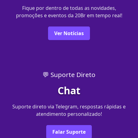
Fique por dentro de todas as novidades,
promoções e eventos da 20Br em tempo real!
Ver Notícias
💬 Suporte Direto
Chat
Suporte direto via Telegram, respostas rápidas e
atendimento personalizado!
Falar Suporte