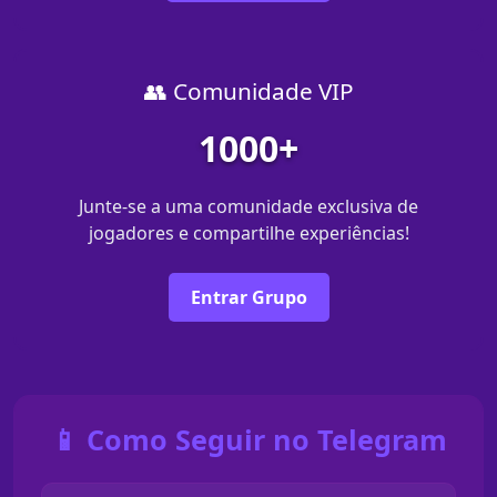
👥 Comunidade VIP
1000+
Junte-se a uma comunidade exclusiva de
jogadores e compartilhe experiências!
Entrar Grupo
📱 Como Seguir no Telegram