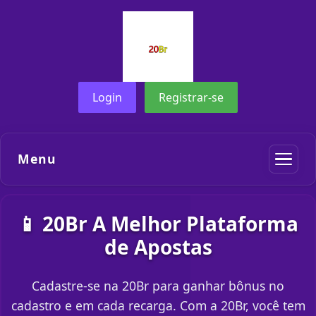
Login
Registrar-se
Menu
📱 20Br A Melhor Plataforma
de Apostas
Cadastre-se na 20Br para ganhar bônus no
cadastro e em cada recarga. Com a 20Br, você tem