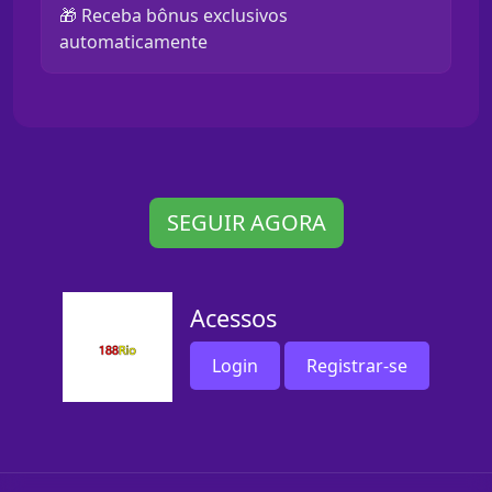
🎁 Receba bônus exclusivos
automaticamente
SEGUIR AGORA
Acessos
Login
Registrar-se