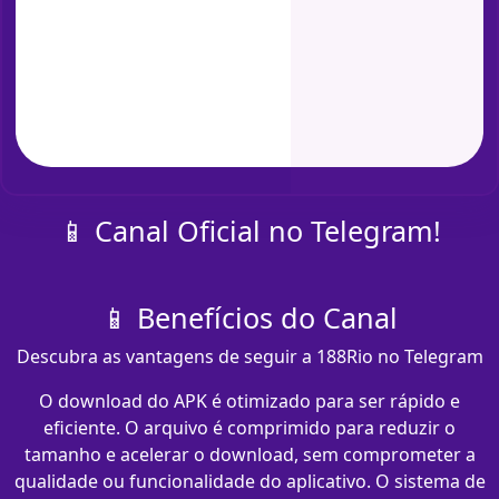
📱 Canal Oficial no Telegram!
📱 Benefícios do Canal
Descubra as vantagens de seguir a 188Rio no Telegram
O download do APK é otimizado para ser rápido e
eficiente. O arquivo é comprimido para reduzir o
tamanho e acelerar o download, sem comprometer a
qualidade ou funcionalidade do aplicativo. O sistema de