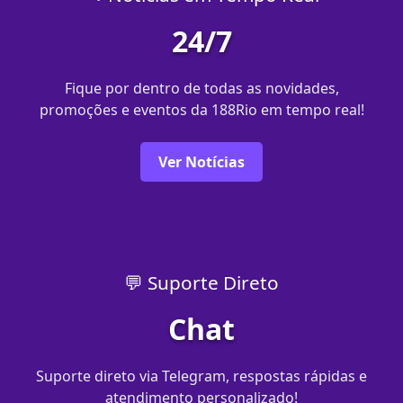
24/7
Fique por dentro de todas as novidades,
promoções e eventos da 188Rio em tempo real!
Ver Notícias
💬 Suporte Direto
Chat
Suporte direto via Telegram, respostas rápidas e
atendimento personalizado!