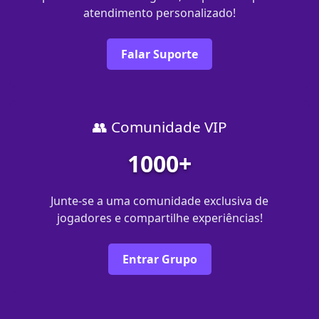
atendimento personalizado!
Falar Suporte
👥 Comunidade VIP
1000+
Junte-se a uma comunidade exclusiva de
jogadores e compartilhe experiências!
Entrar Grupo