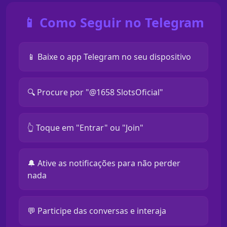
📱 Como Seguir no Telegram
📱 Baixe o app Telegram no seu dispositivo
🔍 Procure por "@1658 SlotsOficial"
👆 Toque em "Entrar" ou "Join"
🔔 Ative as notificações para não perder
nada
💬 Participe das conversas e interaja