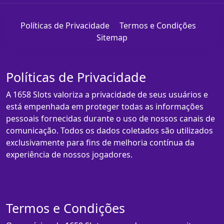
Políticas de Privacidade
Termos e Condições
Sitemap
Políticas de Privacidade
A 1658 Slots valoriza a privacidade de seus usuários e
está empenhada em proteger todas as informações
pessoais fornecidas durante o uso de nossos canais de
comunicação. Todos os dados coletados são utilizados
exclusivamente para fins de melhoria contínua da
experiência de nossos jogadores.
Termos e Condições