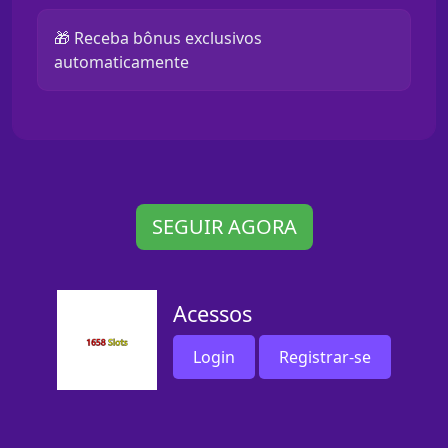
🎁 Receba bônus exclusivos
automaticamente
SEGUIR AGORA
Acessos
Login
Registrar-se