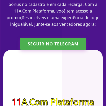
bônus no cadastro e em cada recarga. Com a
11A.Com Plataforma, você tem acesso a
promoções incríveis e uma experiência de jogo
inigualável. Junte-se aos vencedores agora!
SEGUIR NO TELEGRAM