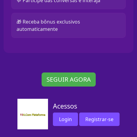
💬 Participe das conversas e interaja
🎁 Receba bônus exclusivos
automaticamente
SEGUIR AGORA
Acessos
Login
Registrar-se