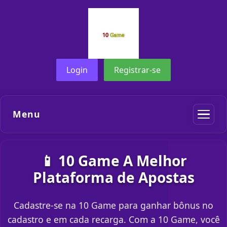
Login
Registrar-se
Menu
📱 10 Game A Melhor
Plataforma de Apostas
Cadastre-se na 10 Game para ganhar bônus no
cadastro e em cada recarga. Com a 10 Game, você