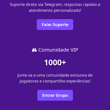
Suporte direto via Telegram, respostas rápidas e
atendimento personalizado!
Falar Suporte
👥 Comunidade VIP
1000+
Junte-se a uma comunidade exclusiva de
jogadores e compartilhe experiências!
Entrar Grupo