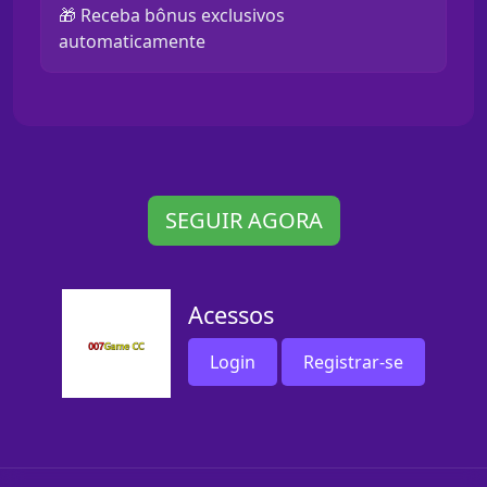
🎁 Receba bônus exclusivos
automaticamente
SEGUIR AGORA
Acessos
Login
Registrar-se