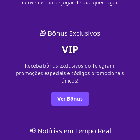
conveniência de jogar de qualquer lugar.
🎁 Bônus Exclusivos
VIP
Receba bônus exclusivos do Telegram,
promoções especiais e códigos promocionais
únicos!
Ver Bônus
📢 Notícias em Tempo Real