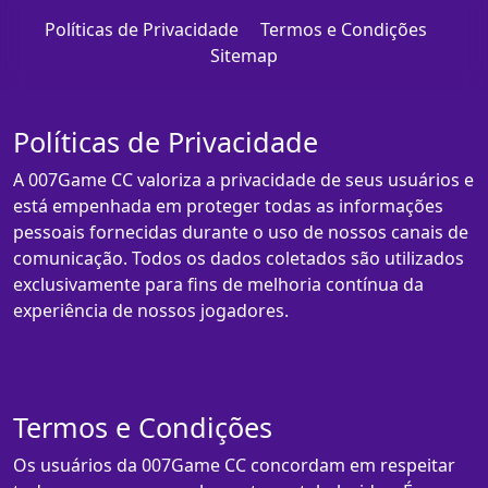
Políticas de Privacidade
Termos e Condições
Sitemap
Políticas de Privacidade
A 007Game CC valoriza a privacidade de seus usuários e
está empenhada em proteger todas as informações
pessoais fornecidas durante o uso de nossos canais de
comunicação. Todos os dados coletados são utilizados
exclusivamente para fins de melhoria contínua da
experiência de nossos jogadores.
Termos e Condições
Os usuários da 007Game CC concordam em respeitar