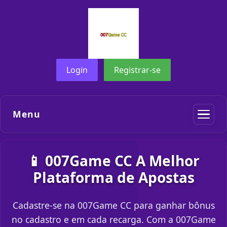
Login
Registrar-se
Menu
📱 007Game CC A Melhor
Plataforma de Apostas
Cadastre-se na 007Game CC para ganhar bônus
no cadastro e em cada recarga. Com a 007Game