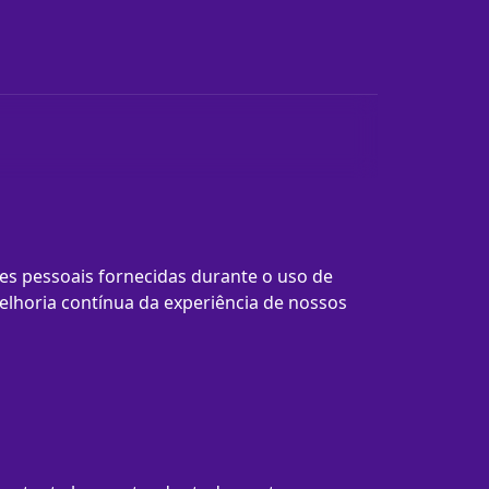
es pessoais fornecidas durante o uso de
elhoria contínua da experiência de nossos