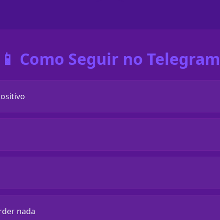
📱 Como Seguir no Telegram
ositivo
erder nada