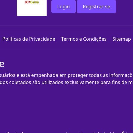
Login
Registrar-se
Políticas de Privacidade
Termos e Condições
Sitemap
de
usuários e está empenhada em proteger todas as informaçõ
os coletados são utilizados exclusivamente para fins de m