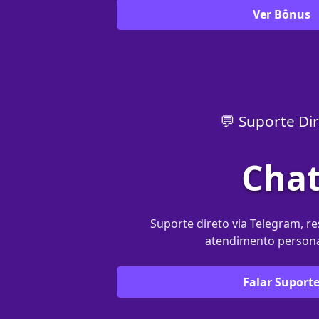
Ver Bônus
💬 Suporte Di
Cha
Suporte direto via Telegram, r
atendimento persona
Falar Suport