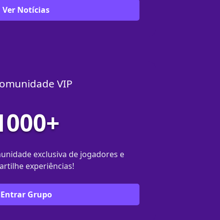
Ver Notícias
Comunidade VIP
1000+
unidade exclusiva de jogadores e
rtilhe experiências!
Entrar Grupo