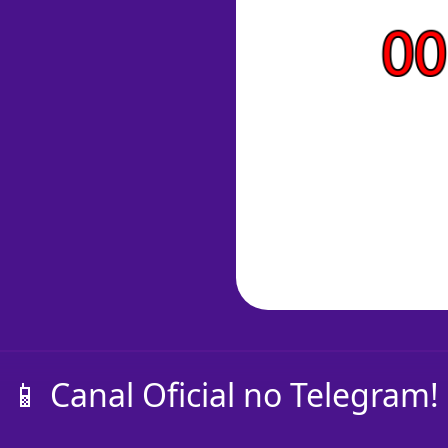
📱 Canal Oficial no Telegram!