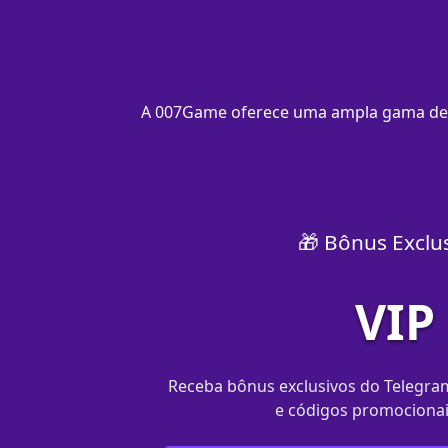
A 007Game oferece uma ampla gama de jog
🎁 Bônus Exclu
VIP
Receba bônus exclusivos do Telegra
e códigos promocionai