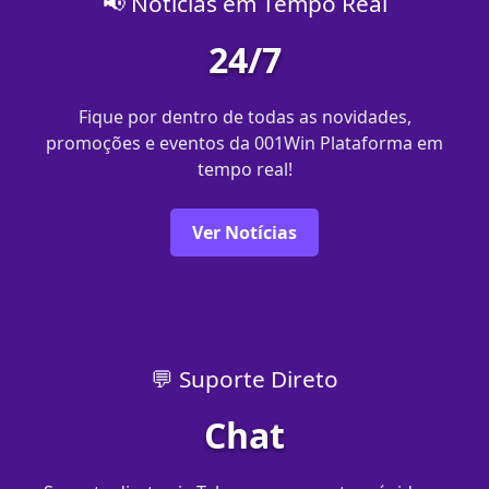
📢 Notícias em Tempo Real
24/7
Fique por dentro de todas as novidades,
promoções e eventos da 001Win Plataforma em
tempo real!
Ver Notícias
💬 Suporte Direto
Chat