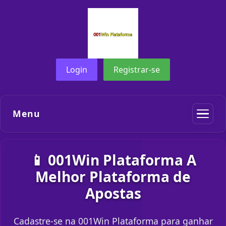
Login
Registrar-se
Menu
📱 001Win Plataforma A
Melhor Plataforma de
Apostas
Cadastre-se na 001Win Plataforma para ganhar